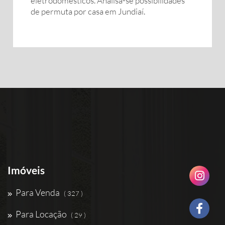
eletrodomésticos. Analisa-se possibilidades
de permuta por casa em Jundiaí.
Imóveis
Para Venda
( 327 )
Para Locação
( 29 )