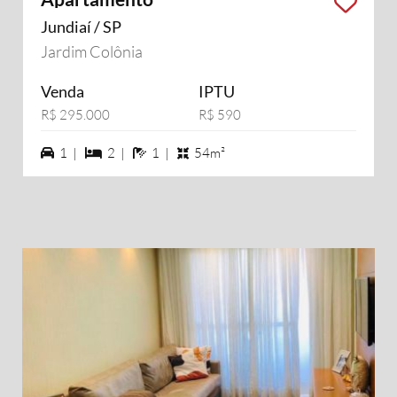
Jundiaí / SP
Jardim Colônia
Venda
IPTU
R$ 295.000
R$ 590
1 vagas na garagem
2 dormiórios
1 banheiros
1 |
2 |
1 |
54m²