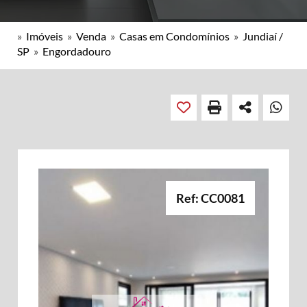
»
Imóveis
»
Venda
»
Casas em Condomínios
»
Jundiaí /
SP
»
Engordadouro
Ref: CC0081