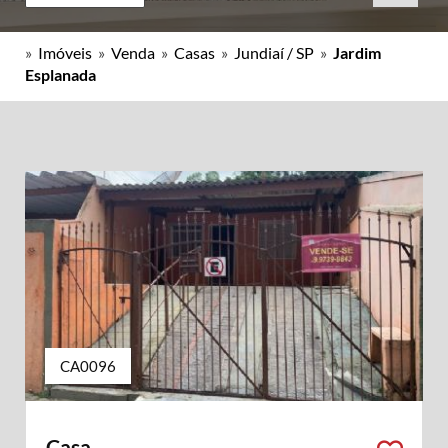
»
Imóveis
»
Venda
»
Casas
»
Jundiaí / SP
»
Jardim
Esplanada
CA0096
Casa