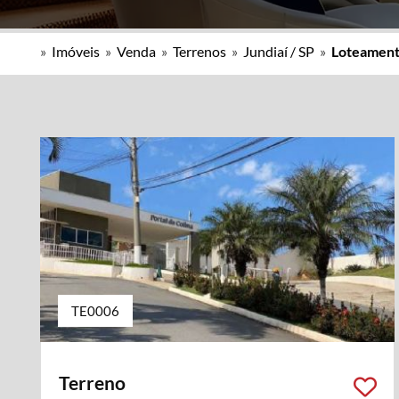
»
Imóveis
»
Venda
»
Terrenos
»
Jundiaí / SP
»
Loteamento
TE0006
Terreno