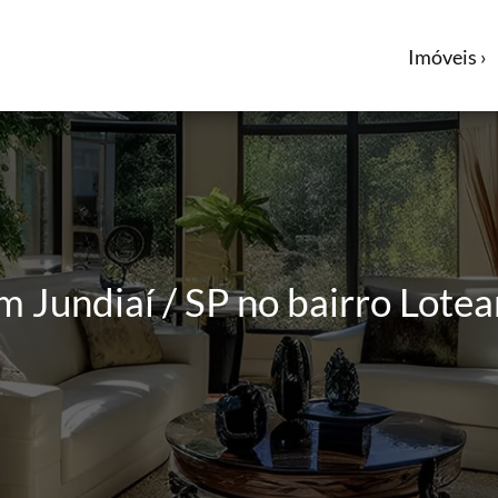
Imóveis ›
m Jundiaí / SP no bairro Lote