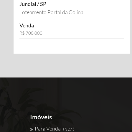
Jundiaí / SP
Loteamento Portal da Colina
Venda
R$ 700.000
Imóveis
Para Venda
( 327 )