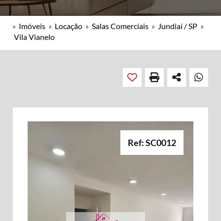
»
Imóveis
»
Locação
»
Salas Comerciais
»
Jundiaí / SP
»
Vila Vianelo
Ref: SC0012