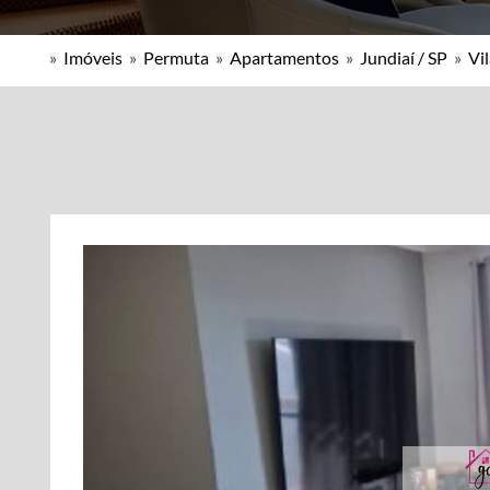
»
Imóveis
»
Permuta
»
Apartamentos
»
Jundiaí / SP
»
Vi