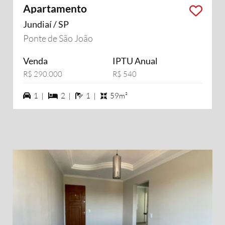
Apartamento
Jundiaí / SP
Ponte de São João
Venda
IPTU Anual
R$ 290.000
R$ 540
1 vagas na garagem
2 dormiórios
1 banheiros
1 |
2 |
1 |
59m²