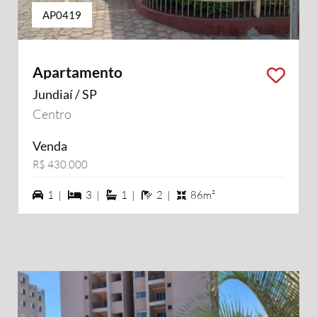
AP0419
Apartamento
Jundiaí / SP
Centro
Venda
R$ 430.000
1 vagas na garagem
3 dormiórios
1 suítes
2 banheiros
1 |
3 |
1 |
2 |
86m²