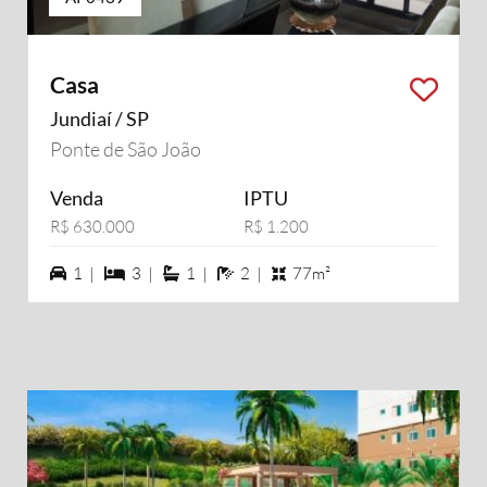
Casa
Jundiaí / SP
Ponte de São João
Venda
IPTU
R$ 630.000
R$ 1.200
1 vagas na garagem
3 dormiórios
1 suítes
2 banheiros
1 |
3 |
1 |
2 |
77m²