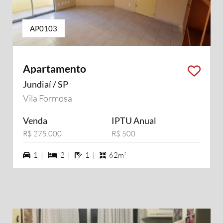
AP0103
Apartamento
Jundiaí / SP
Vila Formosa
Venda
IPTU Anual
R$ 275.000
R$ 500
1 vagas na garagem
2 dormiórios
1 banheiros
1 |
2 |
1 |
62m²