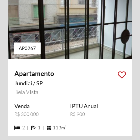
AP0267
Apartamento
Jundiaí / SP
Bela VIsta
Venda
IPTU Anual
R$ 300.000
R$ 900
2 dormiórios
1 banheiros
2 |
1 |
113m²