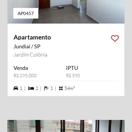
AP0457
Apartamento
Jundiaí / SP
Jardim Colônia
Venda
IPTU
R$ 295.000
R$ 590
1 vagas na garagem
2 dormiórios
1 banheiros
1 |
2 |
1 |
54m²