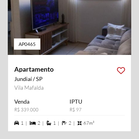
AP0465
Apartamento
Jundiaí / SP
Vila Mafalda
Venda
IPTU
R$ 339.000
R$ 97
1 vagas na garagem
2 dormiórios
1 suítes
2 banheiros
1 |
2 |
1 |
2 |
67m²