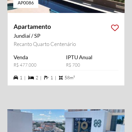
AP0086
Apartamento
Jundiaí / SP
Recanto Quarto Centenário
Venda
IPTU Anual
R$ 477.000
R$ 700
1 vagas na garagem
2 dormiórios
1 banheiros
1 |
2 |
1 |
58m²