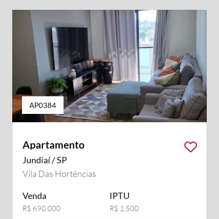
AP0384
Apartamento
Jundiaí / SP
Vila Das Hortências
Venda
IPTU
R$ 690.000
R$ 1.500