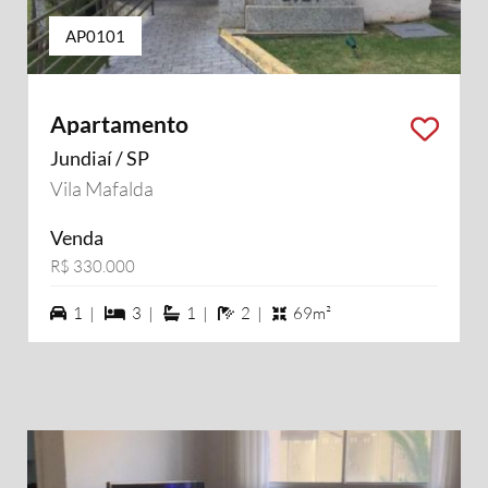
AP0101
Apartamento
Jundiaí / SP
Vila Mafalda
Venda
R$ 330.000
1 vagas na garagem
3 dormiórios
1 suítes
2 banheiros
1 |
3 |
1 |
2 |
69m²