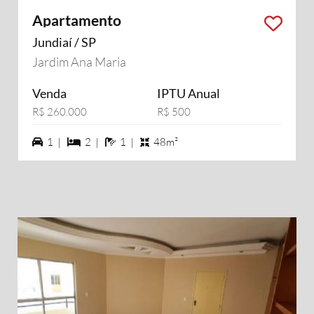
Apartamento
Jundiaí / SP
Jardim Ana Maria
Venda
IPTU Anual
R$ 260.000
R$ 500
1 vagas na garagem
2 dormiórios
1 banheiros
1 |
2 |
1 |
48m²