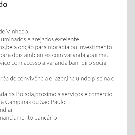
do
de Vinhedo
uminados e arejados,excelente
os,bela opção para moradia ou investimento
a para dois ambientes com varanda gourmet
viço com acesso a varanda,banheiro social
a de convivência e lazer,incluindo piscina e
ada da Boiada,proximo a serviços e comercio
o a Campinas ou São Paulo
ndiaí
inanciamento bancário