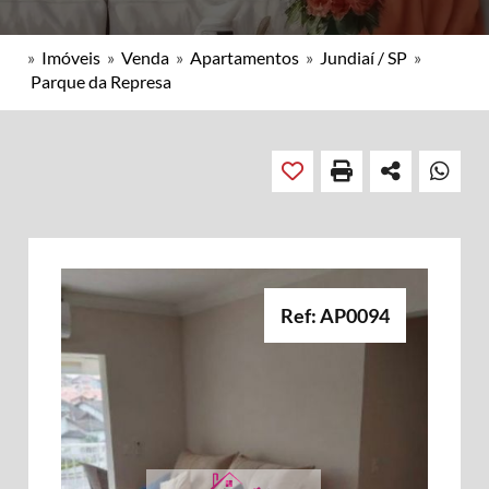
»
Imóveis
»
Venda
»
Apartamentos
»
Jundiaí / SP
»
Parque da Represa
Ref: AP0094